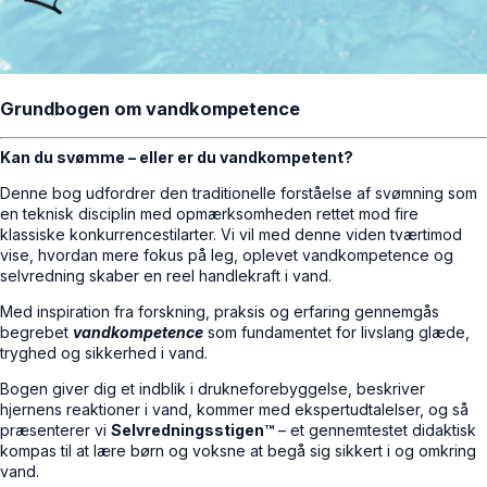
Grundbogen om vandkompetence
Kan du svømme – eller er du vandkompetent?
Denne bog udfordrer den traditionelle forståelse af svømning som
en teknisk disciplin med opmærksomheden rettet mod fire
klassiske konkurrencestilarter. Vi vil med denne viden tværtimod
vise, hvordan mere fokus på leg, oplevet vandkompetence og
selvredning skaber en reel handlekraft i vand.
Med inspiration fra forskning, praksis og erfaring gennemgås
begrebet
vandkompetence
som fundamentet for livslang glæde,
tryghed og sikkerhed i vand.
Bogen giver dig et indblik i drukneforebyggelse, beskriver
hjernens reaktioner i vand, kommer med ekspertudtalelser, og så
præsenterer vi
Selvredningsstigen™
– et gennemtestet didaktisk
kompas til at lære børn og voksne at begå sig sikkert i og omkring
vand.