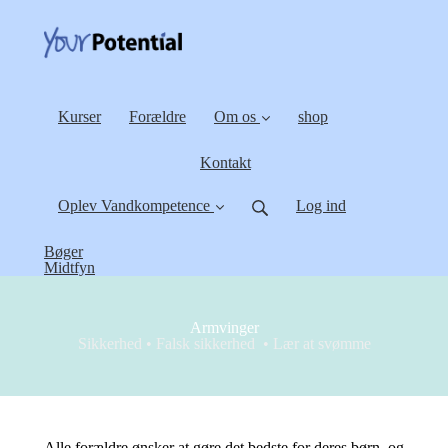
Kurser
Forældre
Om os
shop
Kontakt
Oplev Vandkompetence
Log ind
Bøger
Midtfyn
Armvinger
Sikkerhed • Falsk sikkerhed • Lær at svømme
Alle forældre ønsker at gøre det bedste for deres børn, og