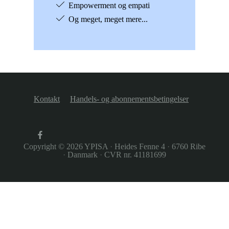
Empowerment og empati
Og meget, meget mere...
Kontakt
Handels- og abonnementsbetingelser
Copyright © 2026
YPISA
·
Heides Fenne 4
·
6760 Ribe
·
Danmark
·
CVR nr. 41181699