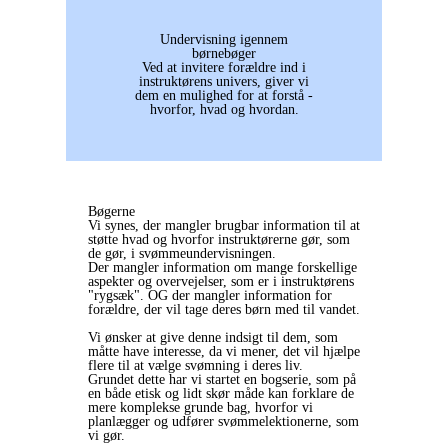
Undervisning igennem
børnebøger
Ved at invitere forældre ind i
instruktørens univers, giver vi
dem en mulighed for at forstå -
hvorfor, hvad og hvordan.
Bøgerne
Vi synes, der mangler brugbar information til at
støtte hvad og hvorfor instruktørerne gør, som
de gør, i svømmeundervisningen.
Der mangler information om mange forskellige
aspekter og overvejelser, som er i instruktørens
"rygsæk". OG der mangler information for
forældre, der vil tage deres børn med til vandet.
Vi ønsker at give denne indsigt til dem, som
måtte have interesse, da vi mener, det vil hjælpe
flere til at vælge svømning i deres liv.
Grundet dette har vi startet en bogserie, som på
en både etisk og lidt skør måde kan forklare de
mere komplekse grunde bag, hvorfor vi
planlægger og udfører svømmelektionerne, som
vi gør.