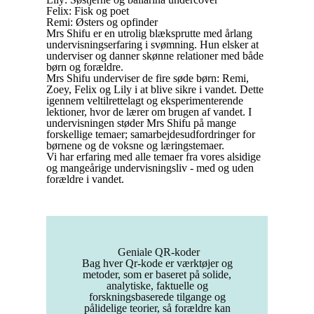
Felix: Fisk og poet
Remi: Østers og opfinder
Mrs Shifu er en utrolig blæksprutte med årlang
undervisningserfaring i svømning. Hun elsker at
underviser og danner skønne relationer med både
børn og forældre.
Mrs Shifu underviser de fire søde børn: Remi,
Zoey, Felix og Lily i at blive sikre i vandet. Dette
igennem veltilrettelagt og eksperimenterende
lektioner, hvor de lærer om brugen af vandet.
I
undervisningen støder Mrs Shifu på mange
forskellige temaer; samarbejdesudfordringer for
børnene og de voksne og læringstemaer.
Vi har erfaring med alle temaer fra vores alsidige
og mangeårige undervisningsliv - med og uden
forældre i vandet.
Geniale QR-koder
Bag hver Qr-kode er værktøjer og
metoder, som er baseret på solide,
analytiske, faktuelle og
forskningsbaserede tilgange og
pålidelige teorier, så forældre kan