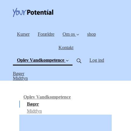
Kurser
Forældre
Om os
shop
Kontakt
Oplev Vandkompetence
Log ind
(current)
Bøger
Midtfyn
Oplev Vandkompetence
Bøger
Midtfyn