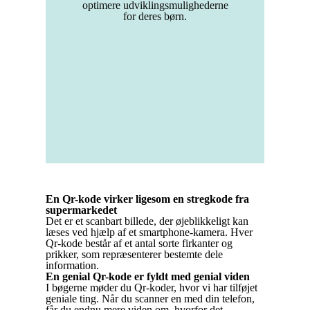
optimere udviklingsmulighederne
for deres børn.
En Qr-kode virker ligesom en stregkode fra
supermarkedet
Det er et scanbart billede, der øjeblikkeligt kan
læses ved hjælp af et smartphone-kamera. Hver
Qr-kode består af et antal sorte firkanter og
prikker, som repræsenterer bestemte dele
information.
En genial Qr-kode er fyldt med genial viden
I bøgerne møder du Qr-koder, hvor vi har tilføjet
geniale ting. Når du scanner en med din telefon,
får du endnu mere viden om, hvorfor det