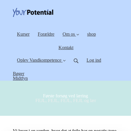
Kurser
Forældre
Om os
shop
Kontakt
Oplev Vandkompetence
Log ind
Bøger
Midtfyn
Første forsøg ved læring
FEJL, FEJL, FEJL, FEJL og lær
Vi lever i en verden, hvor det at fejle har en negativ tone.