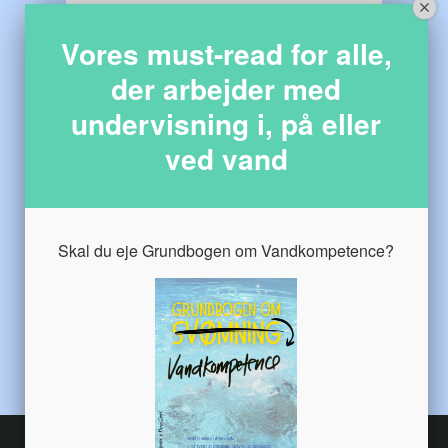
Nyhedsbrev
Ekspertviden
Vores must-read for alle,
Forældre forum
Mini-kurser
der arbejder med
Jeg vil være med
undervisning i, på eller
ved vand
Ledere
Skriv op og få adgang
Skal du eje Grundbogen om Vandkompetence?
Nyhedsbrev
Webinar
Leder forum
Coaching redskaber
Det er lige noget for mig