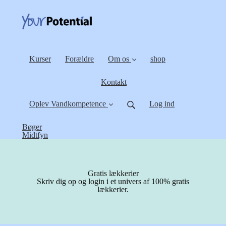
Kurser
Forældre
Om os
shop
Kontakt
Oplev Vandkompetence
Log ind
Bøger
Midtfyn
Gratis lækkerier
Skriv dig op og login i et univers af 100% gratis
lækkerier.